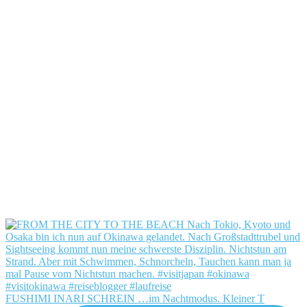
FUSHIMI INARI SCHREIN …im Nachtmodus. Kleiner T