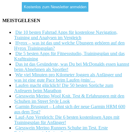
MEISTGELESEN
Die 10 besten Fahrrad Apps für kostenlose Navigation,
Training und Analysen im Vergleich
Hyrox – was ist das und welche Übungen gehören auf den
Hyrox Trainingsplan?
Die 5 besten Apps für Fitnessstudio, Trainingsplan und das
Krafttraining
Das ist das Gesündeste, was Du bei McDonalds essen kannst
beim Abnehmen als Sportler!
Wie viel Minuten pro Kilometer Joggen als Anfänger und
was ist eine gute Pace beim Laufen (min/…
Laufen macht glücklich! Die 50 besten Sprüche zum
Anfeuern beim Marathon
Giesswein Merino Wool Knit. Test & Erfahrungen mit den
Schuhen im Street Style Look
Garmin Brustgurt – Lohnt sich der neue Garmin HRM 600
aus dem Test?
Lauf-App Vergleich: Die 6 besten kostenlosen Apps mit
Trainingsplan für Anfänger!
Giesswein Merino Runners Schuhe im Test. Erste