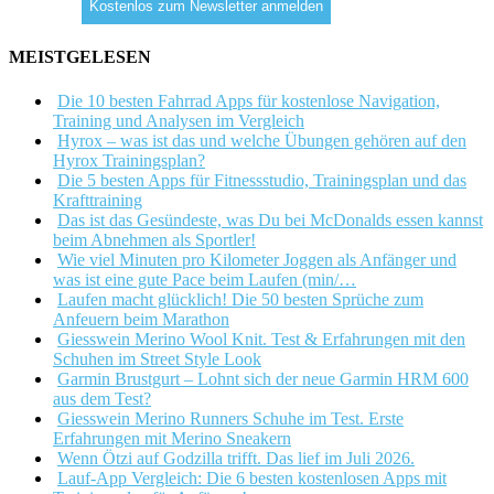
MEISTGELESEN
Die 10 besten Fahrrad Apps für kostenlose Navigation,
Training und Analysen im Vergleich
Hyrox – was ist das und welche Übungen gehören auf den
Hyrox Trainingsplan?
Die 5 besten Apps für Fitnessstudio, Trainingsplan und das
Krafttraining
Das ist das Gesündeste, was Du bei McDonalds essen kannst
beim Abnehmen als Sportler!
Wie viel Minuten pro Kilometer Joggen als Anfänger und
was ist eine gute Pace beim Laufen (min/…
Laufen macht glücklich! Die 50 besten Sprüche zum
Anfeuern beim Marathon
Giesswein Merino Wool Knit. Test & Erfahrungen mit den
Schuhen im Street Style Look
Garmin Brustgurt – Lohnt sich der neue Garmin HRM 600
aus dem Test?
Giesswein Merino Runners Schuhe im Test. Erste
Erfahrungen mit Merino Sneakern
Wenn Ötzi auf Godzilla trifft. Das lief im Juli 2026.
Lauf-App Vergleich: Die 6 besten kostenlosen Apps mit