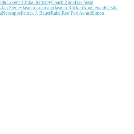
nda Loretta Chika Starbatty
Coach Zimo
Das beste
y
Jan Sterley
Jasmin Lehmann
Jasmin Rückert
KauGenau
Kerstin
a
Neosupps
Patrick J. Bauer
Rahel
Red Fox Award
Simon