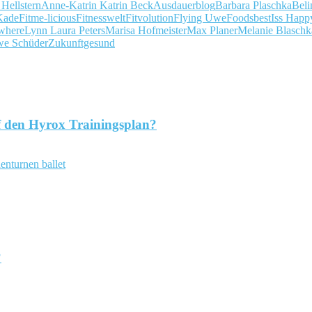
Hellstern
Anne-Katrin Katrin Beck
Ausdauerblog
Barbara Plaschka
Beli
Kade
Fitme-licious
Fitnesswelt
Fitvolution
Flying Uwe
Foodsbest
Iss Happ
where
Lynn Laura Peters
Marisa Hofmeister
Max Planer
Melanie Blaschk
e Schüder
Zukunftgesund
f den Hyrox Trainingsplan?
?