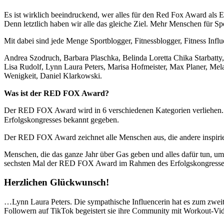
Es ist wirklich beeindruckend, wer alles für den Red Fox Award als E
Denn letztlich haben wir alle das gleiche Ziel. Mehr Menschen für Sp
Mit dabei sind jede Menge Sportblogger, Fitnessblogger, Fitness Infl
Andrea Szodruch, Barbara Plaschka, Belinda Loretta Chika Starbatt
Lisa Rudolf, Lynn Laura Peters, Marisa Hofmeister, Max Planer, Mela
Wenigkeit, Daniel Klarkowski.
Was ist der RED FOX Award?
⠀ ⠀⠀
Der RED FOX Award wird in 6 verschiedenen Kategorien verliehen. D
Erfolgskongresses bekannt gegeben.⠀ ⠀⠀
Der RED FOX Award zeichnet alle Menschen aus, die andere inspirier
Menschen, die das ganze Jahr über Gas geben und alles dafür tun, u
sechsten Mal der RED FOX Award im Rahmen des Erfolgskongresses
Herzlichen Glückwunsch!
…Lynn Laura Peters. Die sympathische Influencerin hat es zum zwei
Followern auf TikTok begeistert sie ihre Community mit Workout-Vide