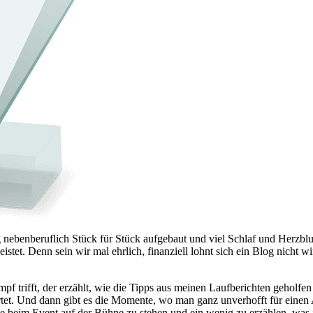
g nebenberuflich Stück für Stück aufgebaut und viel Schlaf und Herzbl
et. Denn sein wir mal ehrlich, finanziell lohnt sich ein Blog nicht wi
trifft, der erzählt, wie die Tipps aus meinen Laufberichten geholfen 
ortet. Und dann gibt es die Momente, wo man ganz unverhofft für eine
 beim Event auf der Bühne zu stehen und ein wenig zu erzählen, was ic