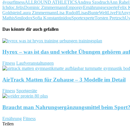
4yourfitness
ALLROUND ATHLETICS
Andrea Szodruch
Ann Rahel 
Ich
doc.felix
Dominic Zimmermann
Emporgy
Ernährungsexperte
Felix 
Goldstein
Laura Zimmermann
Lisa Rudolf
LisasBunteWelt
LiveFitAny
Mathis
Smilodox
Sofia Konstantinidou
Sportexperte
Torsten Pretzsch
Uw
Das könnte dir auch gefallen
Hyrox – was ist das und welche Übungen gehören au
Fitness
Laufveranstaltungen
AirTrack Matten für Zuhause – 3 Modelle im Detail
Fitness
Sportgeräte
Braucht man Nahrungsergänzungsmittel beim Sport
Ernährung
Fitness
Teilen