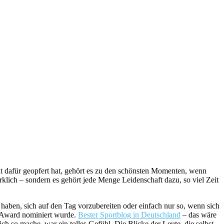
ut dafür geopfert hat, gehört es zu den schönsten Momenten, wenn
rklich – sondern es gehört jede Menge Leidenschaft dazu, so viel Zeit
haben, sich auf den Tag vorzubereiten oder einfach nur so, wenn sich
n Award nominiert wurde.
Bester Sportblog in Deutschland
– das wäre
h so mache, war ein tolles Gefühl. Die Blicke der Leute, die selbst