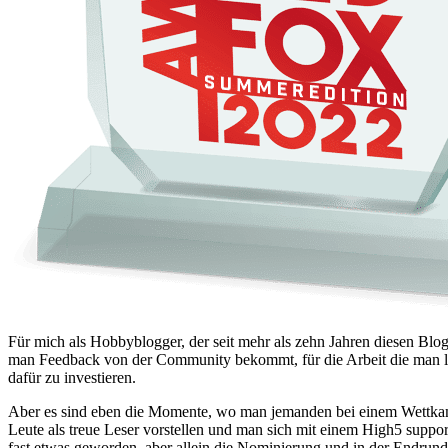
Für mich als Hobbyblogger, der seit mehr als zehn Jahren diesen Blo
man Feedback von der Community bekommt, für die Arbeit die man leist
dafür zu investieren.
Aber es sind eben die Momente, wo man jemanden bei einem Wettkampf 
Leute als treue Leser vorstellen und man sich mit einem High5 supp
fast etwas geworden, aber allein die Nominierung und in der Endrunde