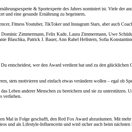
rnährungsexperte & Sportexperte des Jahres nominiert ist. Viele der an
ort und eine gesunde Ernährung zu begeistern.
uencer, Fitness Youtuber, TikToker und Instagram Stars, aber auch Coac
y, Dominic Zimmermann, Felix Kade, Laura Zimmermann, Uwe Schüder, 
nie Blaschka, Patrick J. Bauer, Ann Rahel Hellstern, Sofia Konstantin
u entscheidest, wer den Award verdient hat und zu den glücklichen 
en, stets motivieren und einfach etwas verändern wollen – egal ob S
m das Leben anderer Menschen zu bereichern und sie zu unterstützen.
 verliehen.
ten Mal in Folge geschafft, den Red Fox Award abzuräumen. Mit mehr 
os und als Lifestyle-Influencerin und wird sicher auch beim nächsten