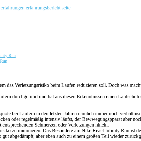
inity Run
 Run
allem das Verletzungsrisiko beim Laufen reduzieren soll. Doch was ma
äufern durchgeführt und hat aus diesen Erkenntnissen einen Laufschuh 
squote bei Läufern in den letzten Jahren nämlich immer noch verhältn
ken oder regelmäßig intensiv läufst, der Bewwegungspparat aber noch 
it entsprechenden Schmerzen oder Verletzungen hinein.
srisiko zu minimieren. Das Besondere am Nike React Infinity Run ist
so gut abgedämpft, aber eben auch zu einem großen Teil wieder zurückg