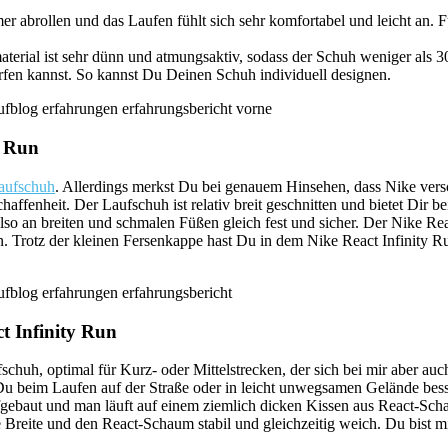
ollen und das Laufen fühlt sich sehr komfortabel und leicht an. Für
material ist sehr dünn und atmungsaktiv, sodass der Schuh weniger als
rfen kannst. So kannst Du Deinen Schuh individuell designen.
y Run
aufschuh
. Allerdings merkst Du bei genauem Hinsehen, dass Nike ver
chaffenheit. Der Laufschuh ist relativ breit geschnitten und bietet Dir 
so an breiten und schmalen Füßen gleich fest und sicher. Der Nike Re
en. Trotz der kleinen Fersenkappe hast Du in dem Nike React Infinity R
t Infinity Run
chuh, optimal für Kurz- oder Mittelstrecken, der sich bei mir aber au
u beim Laufen auf der Straße oder in leicht unwegsamen Gelände besse
ufgebaut und man läuft auf einem ziemlich dicken Kissen aus React-Sc
Breite und den React-Schaum stabil und gleichzeitig weich. Du bist m