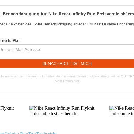
l Benachrichtigung für 'Nike React Infinity Run Preisvergleich' ers
aber eine kostenlose E-Mail Benachrichtigung anlegen! Du hast für diese Erinnerung 
ine E-Mail
BENACHRICHTIGT MICH
nformationen zum Datenschutz findest du in unserer Datenschutzerklärung und bei
OUTTR
(Mehr Details hier)
ct Infinity Run
Test
Testbericht