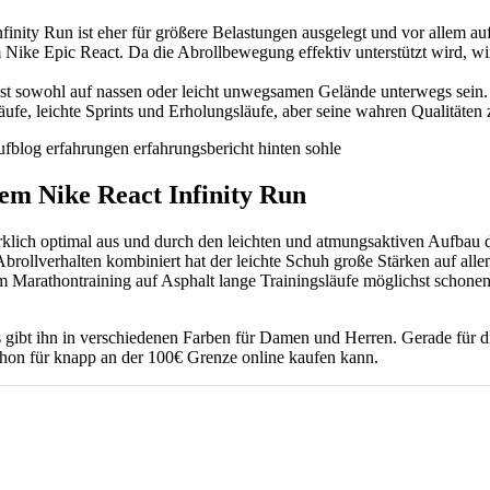
Infinity Run ist eher für größere Belastungen ausgelegt und vor alle
im Nike Epic React. Da die Abrollbewegung effektiv unterstützt wird, w
nst sowohl auf nassen oder leicht unwegsamen Gelände unterwegs sein. 
fe, leichte Sprints und Erholungsläufe, aber seine wahren Qualitäten 
em Nike React Infinity Run
klich optimal aus und durch den leichten und atmungsaktiven Aufbau de
brollverhalten kombiniert hat der leichte Schuh große Stärken auf al
 im Marathontraining auf Asphalt lange Trainingsläufe möglichst schon
es gibt ihn in verschiedenen Farben für Damen und Herren. Gerade für d
hon für knapp an der 100€ Grenze online kaufen kann.