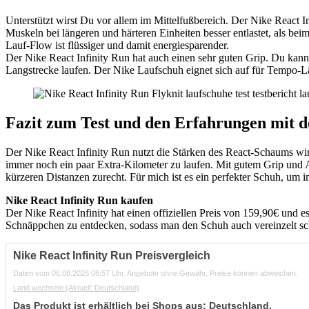
Unterstützt wirst Du vor allem im Mittelfußbereich. Der Nike React 
Muskeln bei längeren und härteren Einheiten besser entlastet, als be
Lauf-Flow ist flüssiger und damit energiesparender.
Der Nike React Infinity Run hat auch einen sehr guten Grip. Du kan
Langstrecke laufen. Der Nike Laufschuh eignet sich auf für Tempo-Läu
Fazit zum Test und den Erfahrungen mit d
Der Nike React Infinity Run nutzt die Stärken des React-Schaums wir
immer noch ein paar Extra-Kilometer zu laufen. Mit gutem Grip und A
kürzeren Distanzen zurecht. Für mich ist es ein perfekter Schuh, um
Nike React Infinity Run kaufen
Der Nike React Infinity hat einen offiziellen Preis von 159,90€ und 
Schnäppchen zu entdecken, sodass man den Schuh auch vereinzelt sc
Nike React Infinity Run Preisvergleich
Daten vom 06.08.2026 08:57 Uhr. Angebote ohne Gewähr, Preise können abweichen.
Land wechseln
(Aktuell: Deutschland)
Das Produkt ist erhältlich bei Shops aus:
Deutschland
,